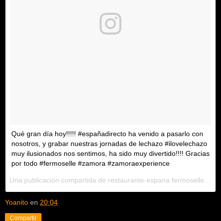
Qué gran día hoy!!!!! #españadirecto ha venido a pasarlo con
nosotros, y grabar nuestras jornadas de lechazo #ilovelechazo
muy ilusionados nos sentimos, ha sido muy divertido!!!! Gracias
por todo #fermoselle #zamora #zamoraexperience
Una publicación compartida de restaurante-espana fermoselle (@espana_restaurante_fermoselle) el
Yoanito
en
20:04
Compartir