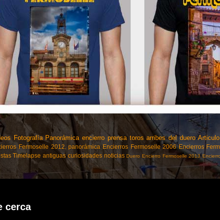
deos
Fotografía Panorámica
encierro
prensa
toros
arribes del duero
Articulo
ierros Fermoselle 2012.
panorámica
Encierros Fermoselle 2006
Encierros Fer
estas
Timelapse
antiguas
curiosidades
noticias
Duero
Encierro Fermoselle 2013
Encierr
e cerca