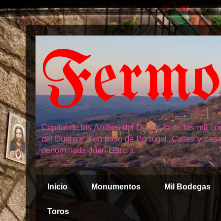
Fermos
Capital de los Arribes del Duero: la de las mil 
del Duero y a un paso de Portugal. Calles y cas
denominada Juan García.
Inicio
Monumentos
Mil Bodegas
Toros