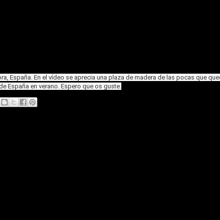
ora, España. En el vídeo se aprecia una plaza de madera de las pocas que qu
s de España en verano. Espero que os guste.