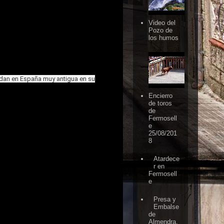
Video del
Pozo de
los humos
edan en España muy antigua en su
Encierro
de toros
de
Fermosell
e
25/08/201
8
Atardece
r en
Fermosell
e
Presa y
Embalse
de
Almendra,