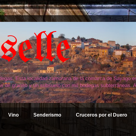
elle
bodegas. Esta localidad zamorana de la comarca de Sayago est
as de granito y un subsuelo con mil bodegas subterráneas. A
Vino
Senderismo
Cruceros por el Duero