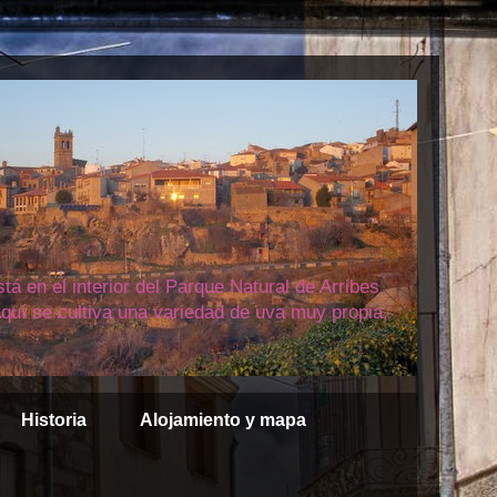
á en el interior del Parque Natural de Arribes
quí se cultiva una variedad de uva muy propia,
Historia
Alojamiento y mapa