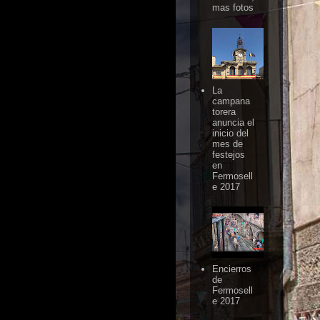
mas fotos
La
campana
torera
anuncia el
inicio del
mes de
festejos
en
Fermosell
e 2017
Encierros
de
Fermosell
e 2017