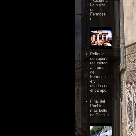
Cicutina
La plaYa
de
Fermosell
e
Película
de super8
recuperad
a. Toros
de
Fermosell
e y
asados en
el campo.
Final del
Pueblo
más bello
de Castilla