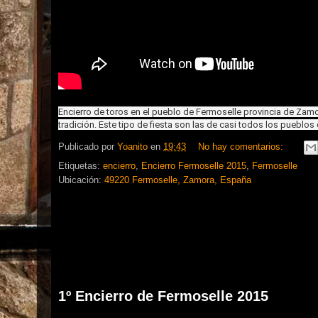
Encierro de toros en el pueblo de Fermoselle provincia de Zam
tradición. Este tipo de fiesta son las de casi todos los pueblo
Publicado por
Yoanito
en
19:43
No hay comentarios:
Etiquetas:
encierro
,
Encierro Fermoselle 2015
,
Fermoselle
Ubicación:
49220 Fermoselle, Zamora, España
1º Encierro de Fermoselle 2015