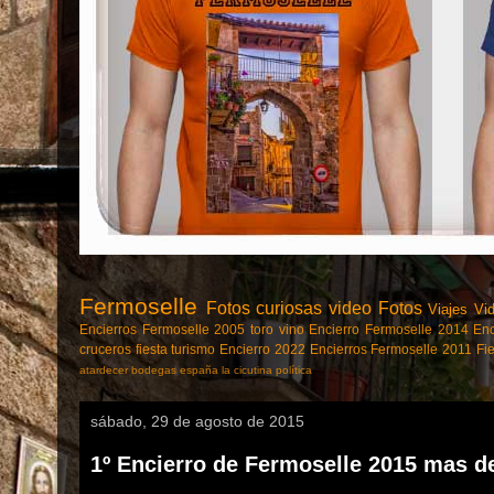
Fermoselle
Fotos curiosas
video
Fotos
Viajes
Vi
Encierros Fermoselle 2005
toro
vino
Encierro Fermoselle 2014
Enc
cruceros
fiesta
turismo
Encierro 2022
Encierros Fermoselle 2011
Fi
atardecer
bodegas
españa
la cicutina
política
sábado, 29 de agosto de 2015
1º Encierro de Fermoselle 2015 mas d