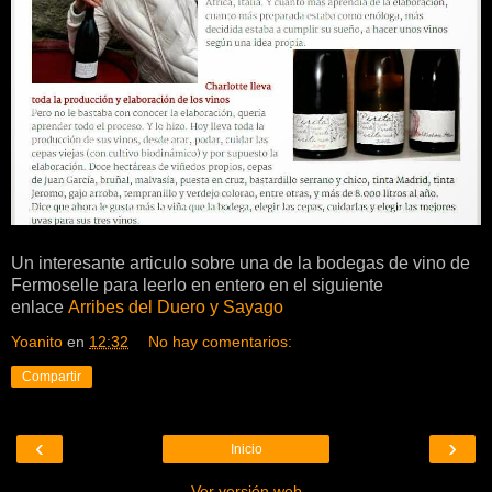
Un interesante articulo sobre una de la bodegas de vino de
Fermoselle para leerlo en entero en el siguiente
enlace
Arribes del Duero y Sayago
Yoanito
en
12:32
No hay comentarios:
Compartir
‹
›
Inicio
Ver versión web