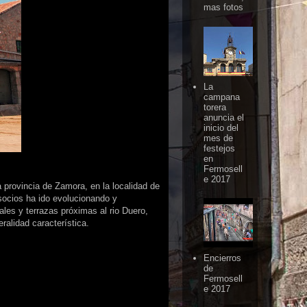
mas fotos
La
campana
torera
anuncia el
inicio del
mes de
festejos
en
Fermosell
e 2017
 provincia de Zamora, en la localidad de
socios ha ido evolucionando y
ales y terrazas próximas al rio Duero,
ralidad característica.
Encierros
de
Fermosell
e 2017