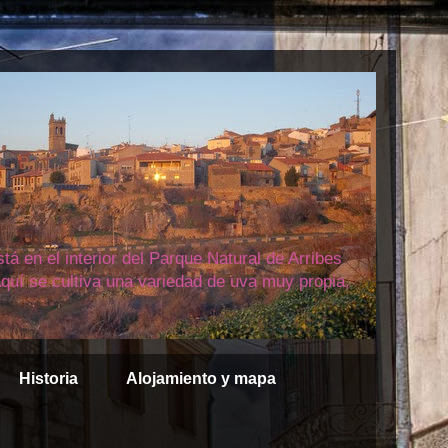
á en el interior del Parque Natural de Arribes
quí se cultiva una variedad de uva muy propia,
Historia
Alojamiento y mapa