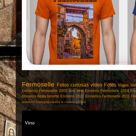
Fermoselle
Fotos curiosas
video
Fotos
Viajes
Vi
Encierros Fermoselle 2005
toro
vino
Encierro Fermoselle 2014
Enc
cruceros
fiesta
turismo
Encierro 2022
Encierros Fermoselle 2011
Fi
atardecer
bodegas
españa
la cicutina
política
Vino