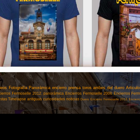
deos
Fotografía Panorámica
encierro
prensa
toros
arribes del duero
Articulo
ierros Fermoselle 2012.
panorámica
Encierros Fermoselle 2006
Encierros Fer
estas
Timelapse
antiguas
curiosidades
noticias
Duero
Encierro Fermoselle 2013
Encierr