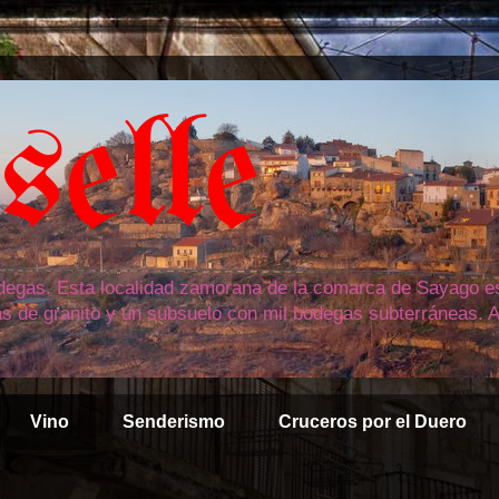
elle
bodegas. Esta localidad zamorana de la comarca de Sayago est
as de granito y un subsuelo con mil bodegas subterráneas. A
Vino
Senderismo
Cruceros por el Duero