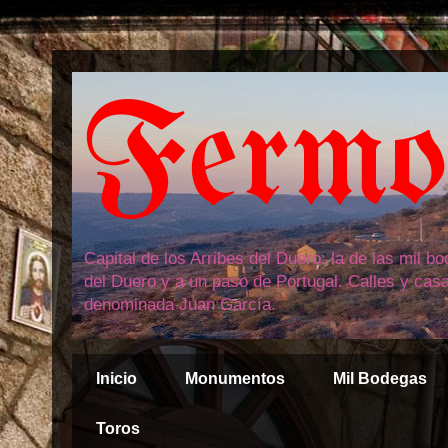
Fermos
Capital de los Arribes del Duero: la de las mil 
del Duero y a un paso de Portugal. Calles y cas
denominada Juan García.
Inicio
Monumentos
Mil Bodegas
Toros