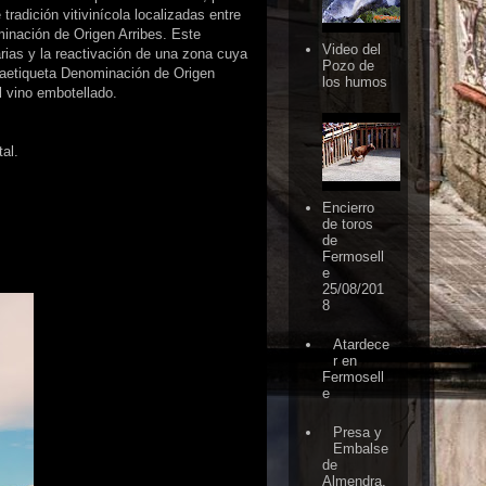
tradición vitivinícola localizadas entre
minación de Origen Arribes. Este
Video del
arias y la reactivación de una zona cuya
Pozo de
traetiqueta Denominación de Origen
los humos
l vino embotellado.
al.
Encierro
de toros
de
Fermosell
e
25/08/201
8
Atardece
r en
Fermosell
e
Presa y
Embalse
de
Almendra,