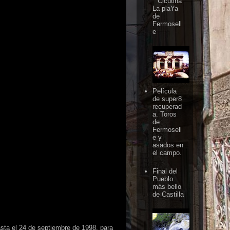
Cicutina
La plaYa
de
Fermosell
e
Película
de super8
recuperad
a. Toros
de
Fermosell
e y
asados en
el campo.
Final del
Pueblo
más bello
de Castilla
asta el 24 de septiembre de 1998, para