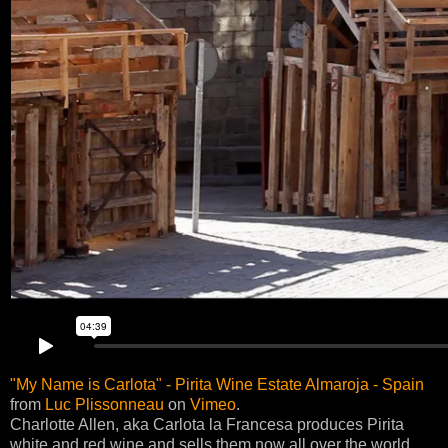
"My Name is Carlota" - Pirita Wine Estate Almaroja - Spain
from
Luc Plissonneau
on
Vimeo
.
Charlotte Allen, aka Carlota la Francesa produces Pirita
white and red wine and sells them now all over the world.