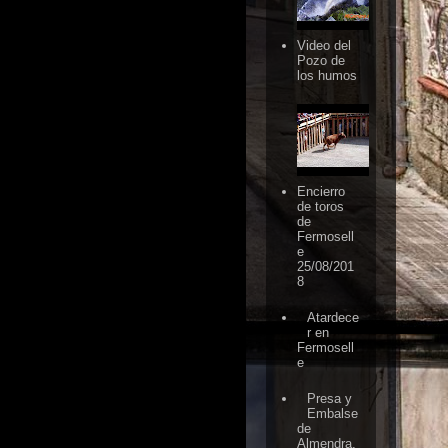
Video del
Pozo de
los humos
Encierro
de toros
de
Fermosell
e
25/08/201
8
Atardece
r en
Fermosell
e
Presa y
Embalse
de
Almendra,