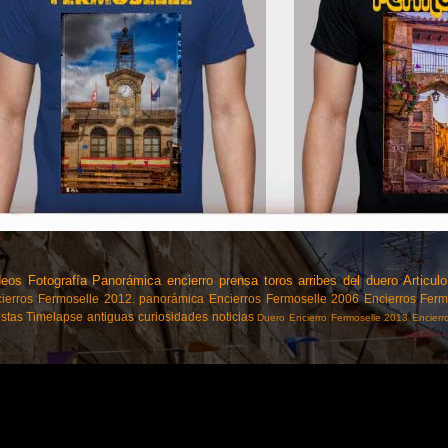
deos
Fotografía Panorámica
encierro
prensa
toros
arribes del duero
Articulo
ierros Fermoselle 2012.
panorámica
Encierros Fermoselle 2006
Encierros Fer
estas
Timelapse
antiguas
curiosidades
noticias
Duero
Encierro Fermoselle 2013
Encierr