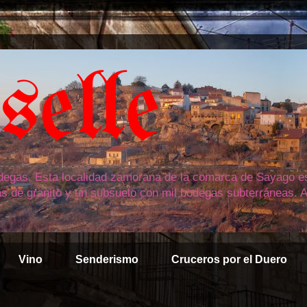
elle
bodegas. Esta localidad zamorana de la comarca de Sayago est
as de granito y un subsuelo con mil bodegas subterráneas. A
Vino
Senderismo
Cruceros por el Duero